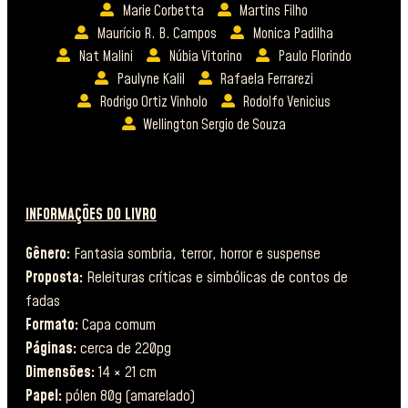
Marie Corbetta
Martins Filho
Maurício R. B. Campos
Monica Padilha
Nat Malini
Núbia Vitorino
Paulo Florindo
Paulyne Kalil
Rafaela Ferrarezi
Rodrigo Ortiz Vinholo
Rodolfo Venicius
Wellington Sergio de Souza
INFORMAÇÕES DO LIVRO
Gênero:
Fantasia sombria, terror, horror e suspense
Proposta:
Releituras críticas e simbólicas de contos de
fadas
Formato:
Capa comum
Páginas:
cerca de 220pg
Dimensões:
14 × 21 cm
Papel:
pólen 80g (amarelado)