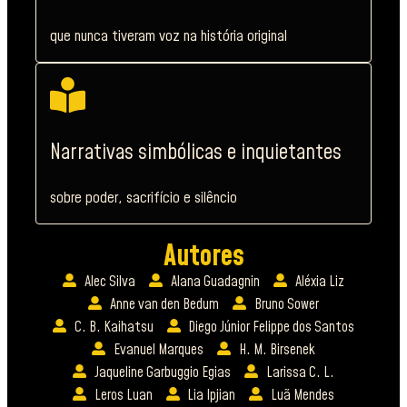
que nunca tiveram voz na história original
Narrativas simbólicas e inquietantes
sobre poder, sacrifício e silêncio
Autores
Alec Silva
Alana Guadagnin
Aléxia Liz
Anne van den Bedum
Bruno Sower
C. B. Kaihatsu
Diego Júnior Felippe dos Santos
Evanuel Marques
H. M. Birsenek
Jaqueline Garbuggio Egias
Larissa C. L.
Leros Luan
Lia Ipjian
Luã Mendes