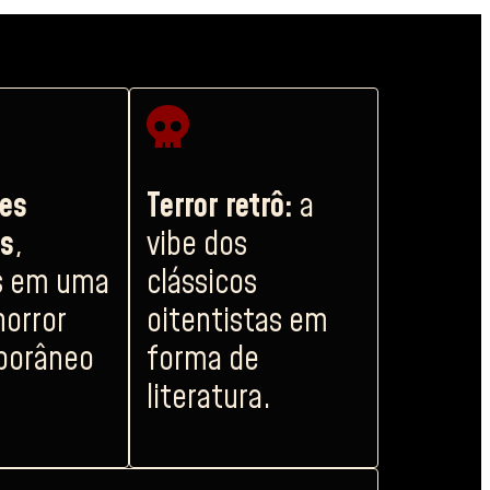
res
Terror retrô:
a
is
,
vibe dos
s em uma
clássicos
horror
oitentistas em
porâneo
forma de
literatura.