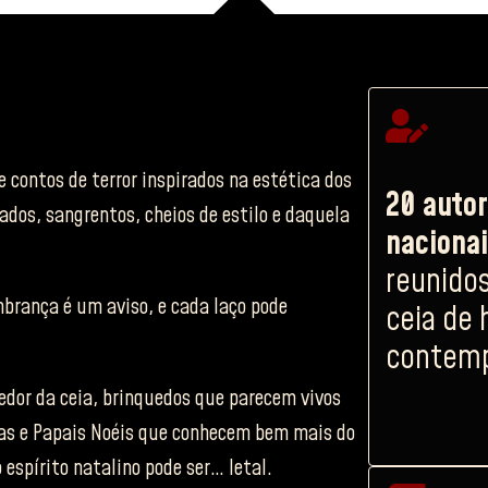
 contos de terror inspirados na estética dos
20 auto
ados, sangrentos, cheios de estilo e daquela
naciona
reunido
brança é um aviso, e cada laço pode
ceia de 
contem
dor da ceia, brinquedos que parecem vivos
as e Papais Noéis que conhecem bem mais do
o espírito natalino pode ser… letal.